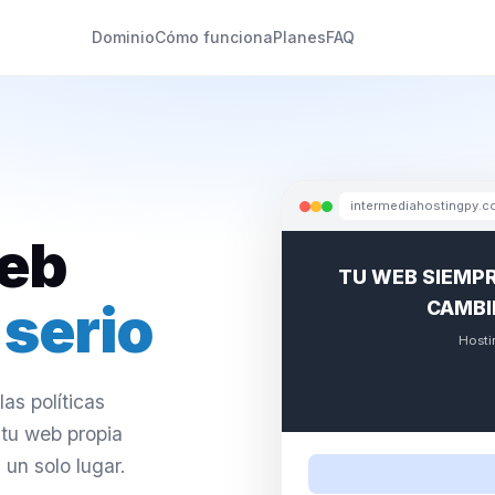
Dominio
Cómo funciona
Planes
FAQ
intermediahostingpy.
Web
TU WEB SIEMPR
 serio
CAMBI
Hosti
as políticas
 tu web propia
 un solo lugar.