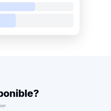
sponible?
por