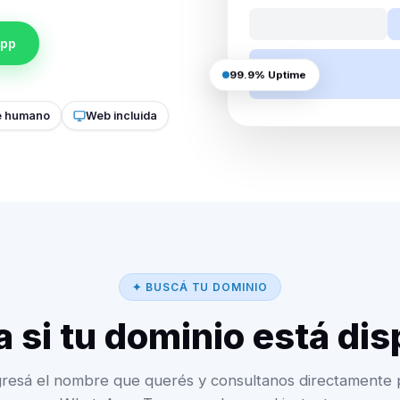
App
99.9% Uptime
e humano
Web incluida
✦ BUSCÁ TU DOMINIO
a si tu dominio está di
gresá el nombre que querés y consultanos directamente 